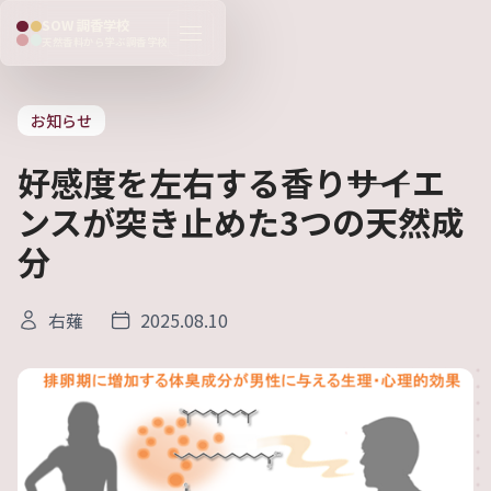
SOW 調香学校
天然香料から学ぶ調香学校
お知らせ
好感度を左右する香り――サイエ
ンスが突き止めた3つの天然成
分
右薙
2025.08.10