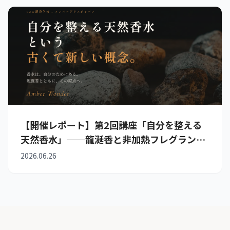
【開催レポート】第2回講座「自分を整える
天然香水」──龍涎香と非加熱フレグランス
が教える香りの原点
2026.06.26