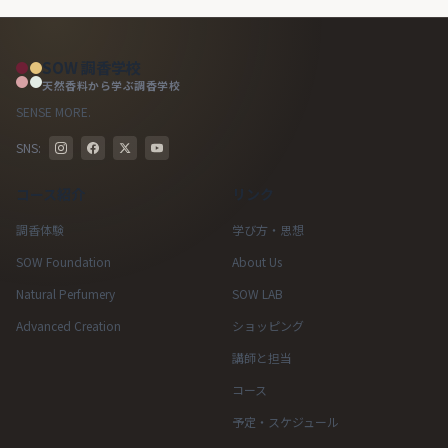
SOW 調香学校
天然香料から学ぶ調香学校
SENSE MORE.
SNS:
コース紹介
リンク
調香体験
学び方・思想
SOW Foundation
About Us
Natural Perfumery
SOW LAB
Advanced Creation
ショッピング
講師と担当
コース
予定・スケジュール