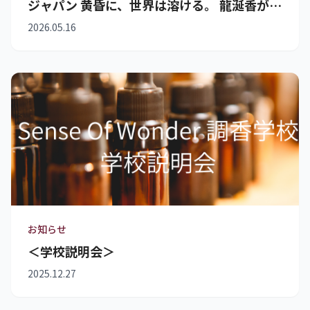
ジャパン 黄昏に、世界は溶ける。 龍涎香が開
く、感性の扉（１／３）
2026.05.16
お知らせ
＜学校説明会＞
2025.12.27