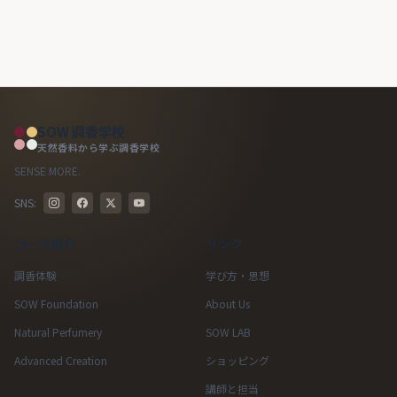
SOW 調香学校
天然香料から学ぶ調香学校
SENSE MORE.
SNS:
コース紹介
リンク
調香体験
学び方・思想
SOW Foundation
About Us
Natural Perfumery
SOW LAB
Advanced Creation
ショッピング
講師と担当