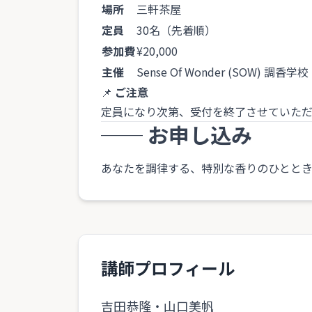
場所
三軒茶屋
定員
30名（先着順）
参加費
¥20,000
主催
Sense Of Wonder (SOW) 調香学校
📌
ご注意
定員になり次第、受付を終了させていただ
── お申し込み
あなたを調律する、特別な香りのひとと
講師プロフィール
吉田恭隆・山口美帆