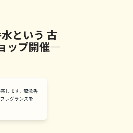
水という 古
ョップ開催―
感します。龍涎香
ルフレグランスを