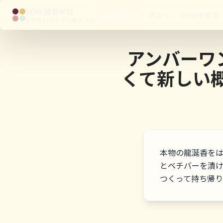
SOW 調香学校
はじめる
学ぶ
SOWを知る
天然香料から学ぶ調香学校
アンバーワ
くて新しい
本物の龍涎香を
とベチバーを漬
つくって持ち帰