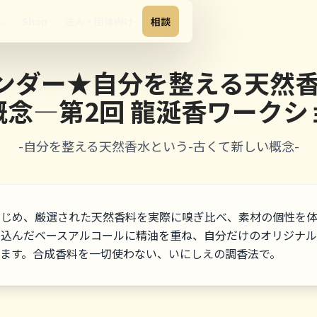
Shop
法人・団体向け
相談
ンダー★自分を整える天然香
概念―第2回 龍涎香ワークシ
-自分を整える天然香水という-古くて新しい概念-
はじめ、厳選された天然香料を実際に嗅ぎ比べ、素材の個性を体
け込んだベースアルコールに精油を重ね、自分だけのオリジナ
ります。合成香料を一切使わない、いにしえの調香法で。